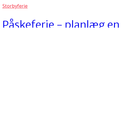
Storbyferie
Påskeferie - planlæg en
spændende påskeferie i
en storby
Copyright 2026 Billige charterferier - charterrejser,
afbudsrejser, pakkerejser og fodboldrejser
Type on the field below and hit Enter/Return to search
Afbudsrejser
Cookies
Charterferier
Naturferier