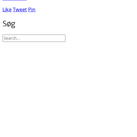
Like
Tweet
Pin
Søg