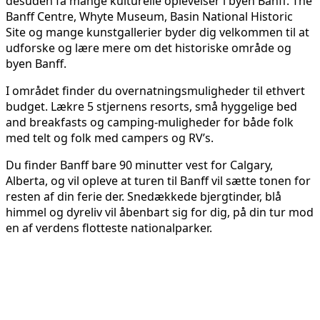
desuden få mange kulturelle oplevelser i byen Banff. The
Banff Centre, Whyte Museum, Basin National Historic
Site og mange kunstgallerier byder dig velkommen til at
udforske og lære mere om det historiske område og
byen Banff.
I området finder du overnatningsmuligheder til ethvert
budget. Lækre 5 stjernens resorts, små hyggelige bed
and breakfasts og camping-muligheder for både folk
med telt og folk med campers og RV’s.
Du finder Banff bare 90 minutter vest for Calgary,
Alberta, og vil opleve at turen til Banff vil sætte tonen for
resten af din ferie der. Snedækkede bjergtinder, blå
himmel og dyreliv vil åbenbart sig for dig, på din tur mod
en af verdens flotteste nationalparker.